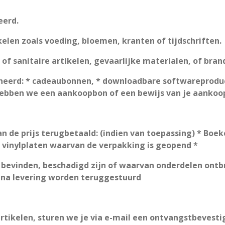
eerd.
elen zoals voeding, bloemen, kranten of tijdschriften.
f sanitaire artikelen, gevaarlijke materialen, of bran
rneerd: * cadeaubonnen, * downloadbare softwareprod
hebben we een aankoopbon of een bewijs van je aankoo
 de prijs terugbetaald: (indien van toepassing) * Boeken
 vinylplaten waarvan de verpakking is geopend *
t bevinden, beschadigd zijn of waarvan onderdelen ontbr
n na levering worden teruggestuurd
tikelen, sturen we je via e-mail een ontvangstbevesti