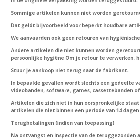
in de originele verpakking worden teruggestuurd.
Sommige artikelen kunnen niet worden geretourn
Dat geldt bijvoorbeeld voor beperkt houdbare artik
We aanvaarden ook geen retouren van hygiënische o
Andere artikelen die niet kunnen worden geretou
persoonlijke hygiëne Om je retour te verwerken, 
Stuur je aankoop niet terug naar de fabrikant.
In bepaalde gevallen wordt slechts een gedeelte van
videobanden, software, games, cassettebanden of
Artikelen die zich niet in hun oorspronkelijke staa
artikelen die niet binnen een periode van 14 dage
Terugbetalingen (indien van toepassing)
Na ontvangst en inspectie van de teruggezonden ar