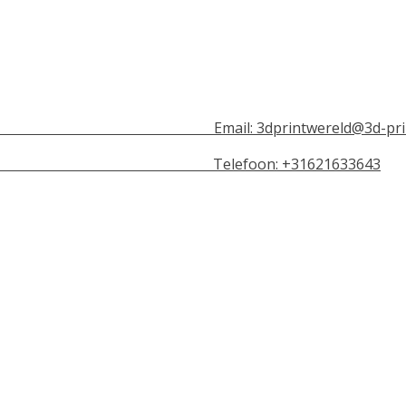
n Email:
3dprintwereld@3d-pri
lefoon: +31621633643