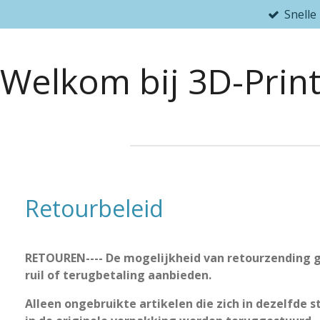
Snelle
Ga
direct
naar
Welkom bij 3D-Print
de
hoofdinhoud
Retourbeleid
RETOUREN---- De mogelijkheid van retourzending ge
ruil of terugbetaling aanbieden.
Alleen ongebruikte artikelen die zich in dezelfde 