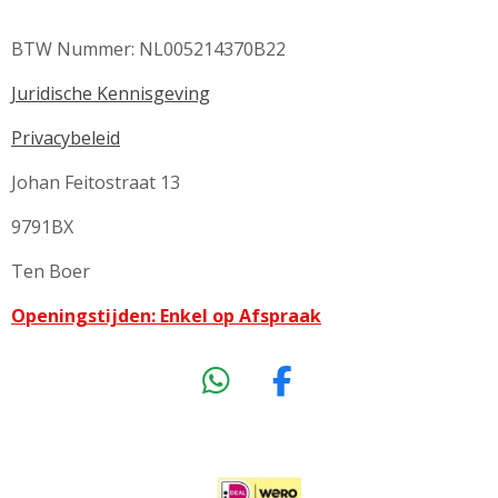
BTW Nummer: NL005214370B22
Juridische Kennisgeving
Privacybeleid
Johan Feitostraat 13
9791BX
Ten Boer
Openingstijden: Enkel op Afspraak
W
F
h
a
a
c
t
e