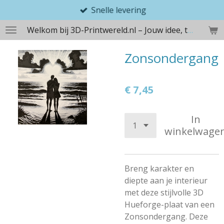
Snelle levering
Ga
direct
Welkom bij 3D-Printwereld.nl – Jouw idee, tastbaar gemaakt
naar
de
Zonsondergang
hoofdinhoud
€ 7,45
In
winkelwage
Breng karakter en
diepte aan je interieur
met deze stijlvolle 3D
Hueforge-plaat van een
Zonsondergang. Deze