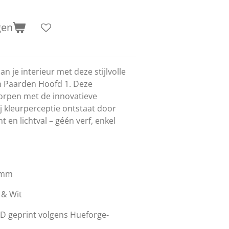
gen
n je interieur met deze stijlvolle
n Paarden Hoofd 1. Deze
worpen met de innovatieve
j kleurperceptie ontstaat door
t en lichtval – géén verf, enkel
0 mm
 & Wit
3D geprint volgens Hueforge-