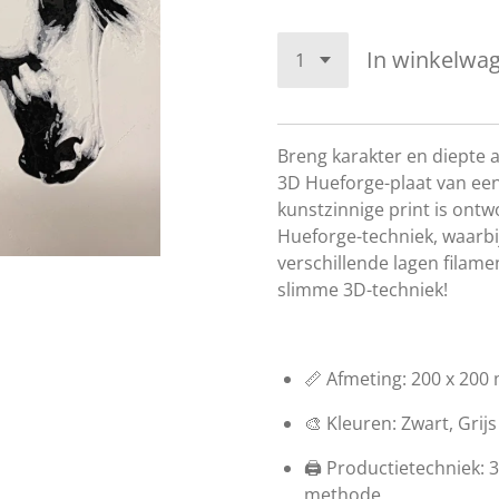
In winkelwa
Breng karakter en diepte aa
3D Hueforge-plaat van ee
kunstzinnige print is ont
Hueforge-techniek, waarbi
verschillende lagen filamen
slimme 3D-techniek!
📏 Afmeting: 200 x 20
🎨 Kleuren: Zwart, Grijs
🖨️ Productietechniek: 
methode