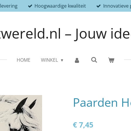
 levering
Hoogwaardige kwaliteit
Innovatieve
wereld.nl – Jouw id
HOME
WINKEL
Paarden H
€ 7,45