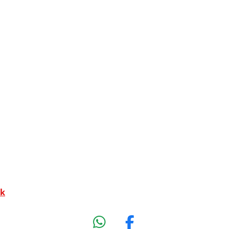
ak
W
F