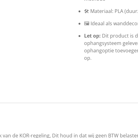
🛠️ Materiaal: PLA (duu
🖼️ Ideaal als wanddec
Let op:
Dit product is 
ophangsysteem gelever
ophangoptie toevoegen
op.
 van de KOR-regeling, Dit houd in dat wij geen BTW belast