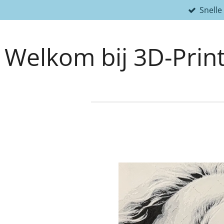
Snelle
Ga
direct
naar
Welkom bij 3D-Print
de
hoofdinhoud