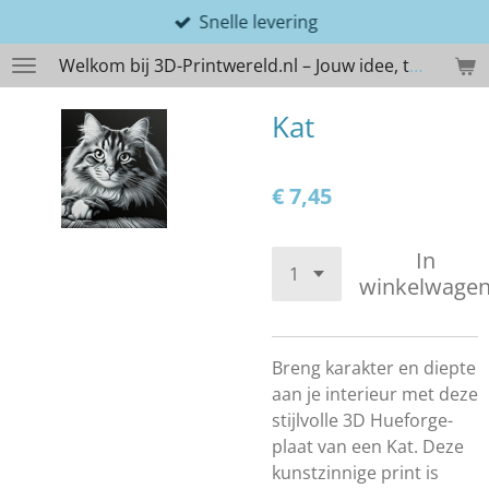
Snelle levering
Ga
direct
Welkom bij 3D-Printwereld.nl – Jouw idee, tastbaar gemaakt
naar
de
Kat
hoofdinhoud
€ 7,45
In
winkelwage
Breng karakter en diepte
aan je interieur met deze
stijlvolle 3D Hueforge-
plaat van een Kat. Deze
kunstzinnige print is