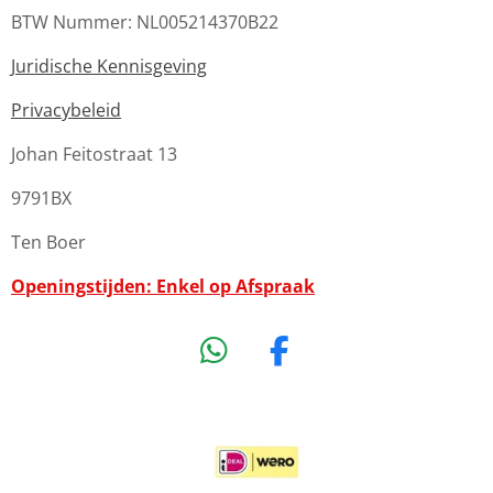
BTW Nummer: NL005214370B22
Juridische Kennisgeving
Privacybeleid
Johan Feitostraat 13
9791BX
Ten Boer
Openingstijden: Enkel op Afspraak
W
F
h
a
a
c
t
e
s
b