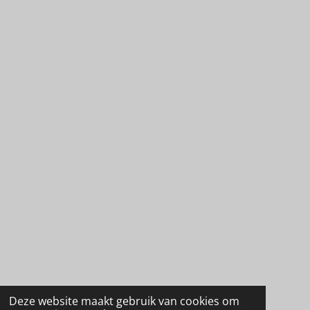
8
9
s
t
e
r
r
e
n
Deze website maakt gebruik van cookies om