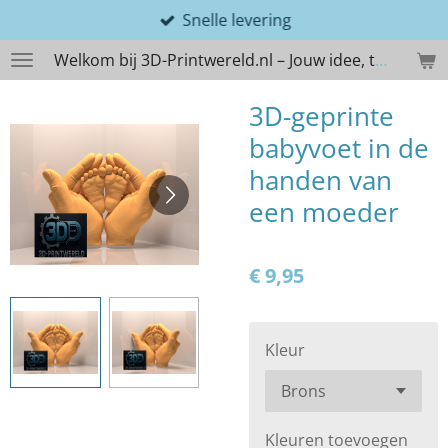
Snelle levering
Ga
direct
Welkom bij 3D-Printwereld.nl – Jouw idee, tastbaar gemaakt
naar
de
3D-geprinte
hoofdinhoud
babyvoet in de
handen van
een moeder
€ 9,95
Kleur
Kleuren toevoegen