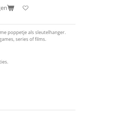
gen
e poppetje als sleutelhanger.
ames, series of films.
ies.