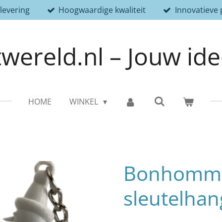
 levering
Hoogwaardige kwaliteit
Innovatieve
wereld.nl – Jouw id
HOME
WINKEL
Bonhomm
sleutelhan