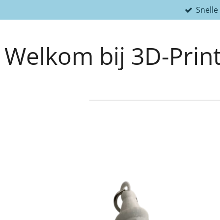
Snelle
Ga
direct
naar
Welkom bij 3D-Print
de
hoofdinhoud