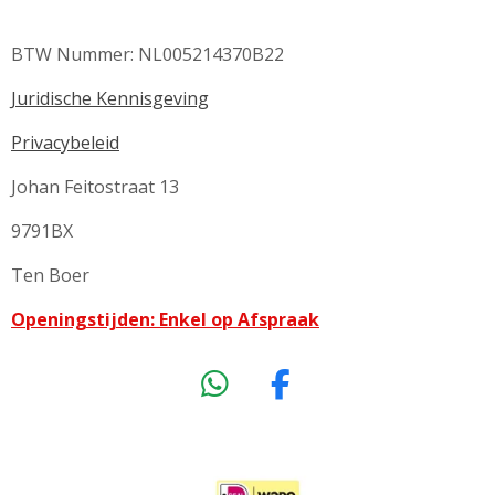
BTW Nummer: NL005214370B22
Juridische Kennisgeving
Privacybeleid
Johan Feitostraat 13
9791BX
Ten Boer
Openingstijden: Enkel op Afspraak
W
F
h
a
a
c
t
e