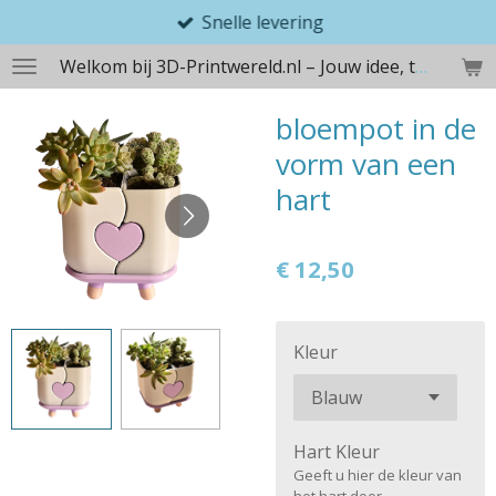
Snelle levering
Ga
direct
Welkom bij 3D-Printwereld.nl – Jouw idee, tastbaar gemaakt
naar
de
bloempot in de
hoofdinhoud
vorm van een
hart
€ 12,50
Kleur
Hart Kleur
Geeft u hier de kleur van