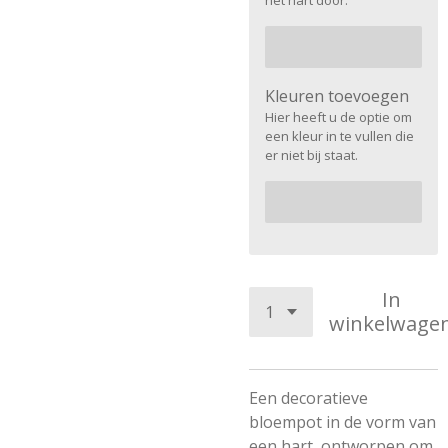
het hart door.
Kleuren toevoegen
Hier heeft u de optie om
een kleur in te vullen die
er niet bij staat.
In
winkelwage
Een decoratieve
bloempot in de vorm van
een hart, ontworpen om