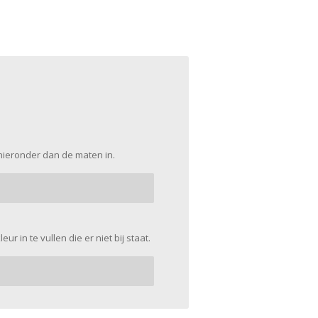
 hieronder dan de maten in.
ur in te vullen die er niet bij staat.