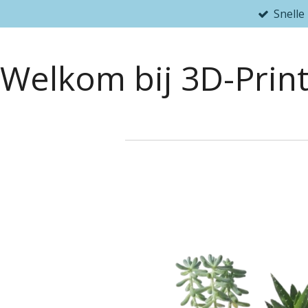
Snelle
Ga
direct
naar
Welkom bij 3D-Print
de
hoofdinhoud