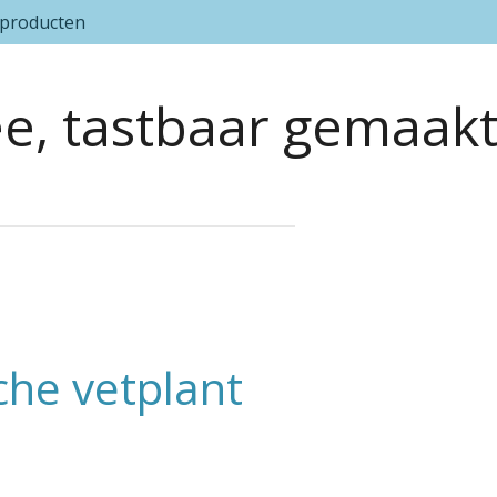
 producten
ee, tastbaar gemaak
che vetplant