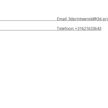
n Email:
3dprintwereld@3d-pri
lefoon: +31621633643