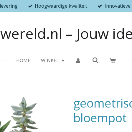
 levering
Hoogwaardige kwaliteit
Innovatieve
wereld.nl – Jouw id
HOME
WINKEL
geometris
bloempot