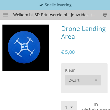
Snelle levering
Ga
direct
Welkom bij 3D-Printwereld.nl – Jouw idee, tastbaar gemaakt
naar
de
Drone Landing
hoofdinhoud
Area
€ 5,00
Kleur
In