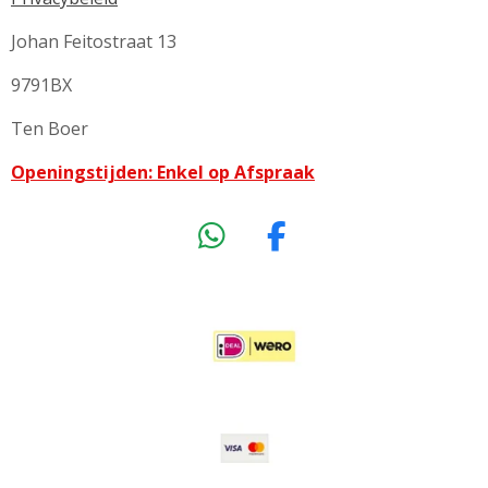
Johan Feitostraat 13
9791BX
Ten Boer
Openingstijden: Enkel op Afspraak
W
F
h
a
a
c
t
e
s
b
A
o
p
o
p
k