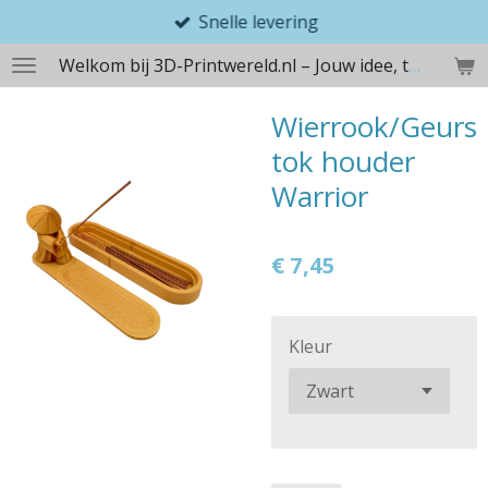
Snelle levering
Ga
direct
Welkom bij 3D-Printwereld.nl – Jouw idee, tastbaar gemaakt
naar
de
Wierrook/Geurs
hoofdinhoud
tok houder
Warrior
€ 7,45
Kleur