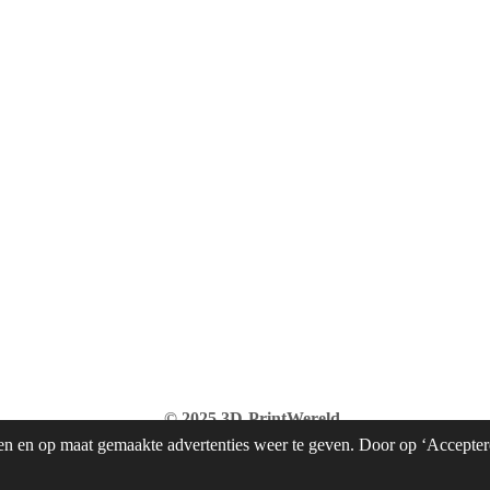
A
o
p
o
p
k
© 2025 3D-PrintWereld
n en op maat gemaakte advertenties weer te geven. Door op ‘Acceptere