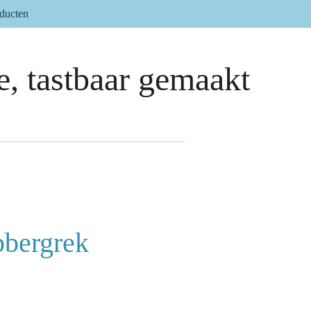
oducten
, tastbaar gemaakt
pbergrek