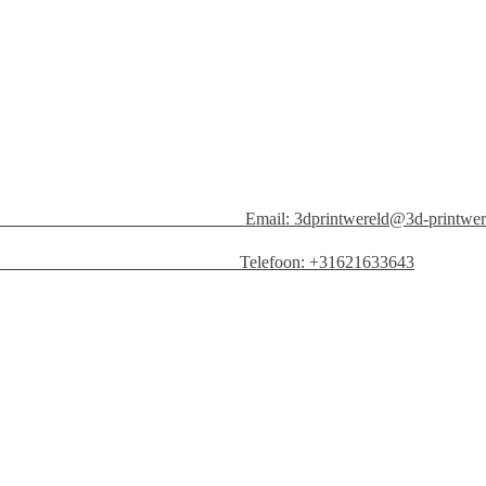
n Email:
3dprintwereld@3d-printwer
efoon: +31621633643