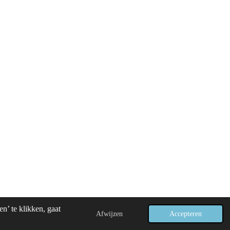
n’ te klikken, gaat
Afwijzen
Accepteren