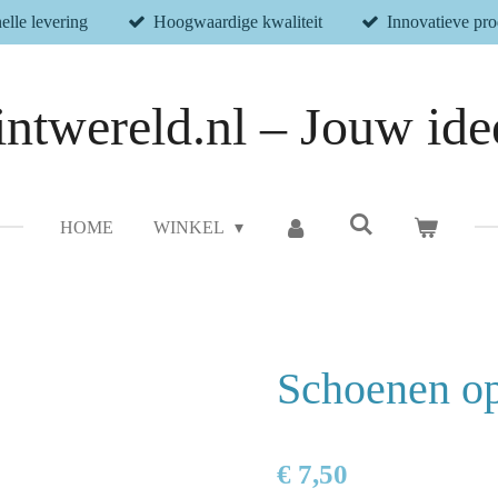
elle levering
Hoogwaardige kwaliteit
Innovatieve pr
ntwereld.nl – Jouw idee
HOME
WINKEL
Schoenen o
€ 7,50